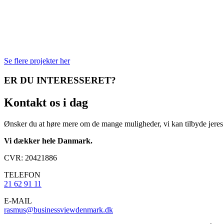
Se flere projekter her
ER DU INTERESSERET?
Kontakt
os i dag
Ønsker du at høre mere om de mange muligheder, vi kan tilbyde jeres
Vi dækker hele Danmark.
​CVR: 20421886 ​
​TELEFON
21 62 91 11
​​E-MAIL
rasmus@businessviewdenmark.dk