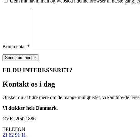
Gem mit navn, mail og websted i denne browser til næste gang j
Kommentar
*
ER DU INTERESSERET?
Kontakt
os i dag
Ønsker du at høre mere om de mange muligheder, vi kan tilbyde jeres
Vi dækker hele Danmark.
​CVR: 20421886 ​
​TELEFON
21 62 91 11