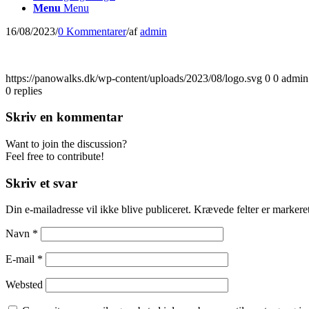
Menu
Menu
16/08/2023
/
0 Kommentarer
/
af
admin
https://panowalks.dk/wp-content/uploads/2023/08/logo.svg
0
0
admin
0
replies
Skriv en kommentar
Want to join the discussion?
Feel free to contribute!
Skriv et svar
Din e-mailadresse vil ikke blive publiceret.
Krævede felter er marker
Navn
*
E-mail
*
Websted