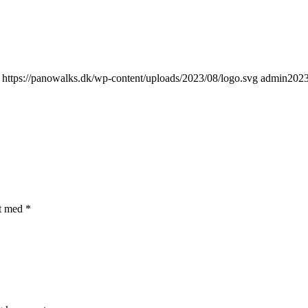
https://panowalks.dk/wp-content/uploads/2023/08/logo.svg
admin
2023
et med
*